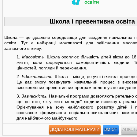
Школа і превентивна освіта
Школа — це ідеальне середовище для введення навчальних п
освіти. Тут є найкращі можливості для здійснення масово
завчасного впливу.
1.
Масовість.
Школа охоплює більшість дітей віком до 18 
життя, коли формуються самоідентичність людини, ї
цінностей, погляди й переконання.
2.
Ефективність
. Школа – місце, де учні і вчителі провод
Це дає змогу поєднувати навчальний процес з вихова
високоякісних превентивних програм полегшує це завдання
3.
Завчасність.
Навчальні програми дозволяють ретельно с
ще до того, як у житті молодої людини виникнуть реальн
Орієнтування на зону найближчого розвитку дітей і п
своєчасне формування соціально-психологічних компет
для найближчого майбутнього.
Для досягнення успіху превентивна робота у школі повинна мати
ДОДАТКОВІ МАТЕРІАЛИ
ЗМІСТ
АНКЕТ
Системність підходу забезпечується охопленням превентивною