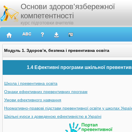
Основи здоров’язбережної
компетентності
курс підготовки вчителів
Модуль 1. Здоров’я, безпека і превентивна освіта
1.4 Ефективні програми шкільної превентив
Школа і превентивна освіта
Ознаки ефективних превентивних програм
Умови ефективного навчання
Нормативно-правові підстави превентивної освіти у школах Украї
Шкільні курси з доведеною ефективністю в Україні