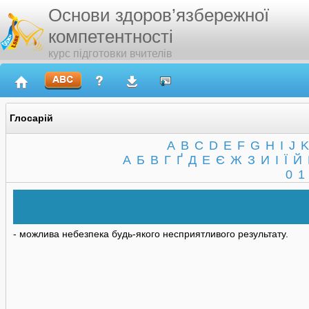
Основи здоров’язбережної
компетентності
курс підготовки вчителів
Глосарій
A
B
C
D
E
F
G
H
I
J
K
А
Б
В
Г
Ґ
Д
Е
Є
Ж
З
И
І
Ї
Й
0
1
- можлива небезпека будь-якого несприятливого результату.