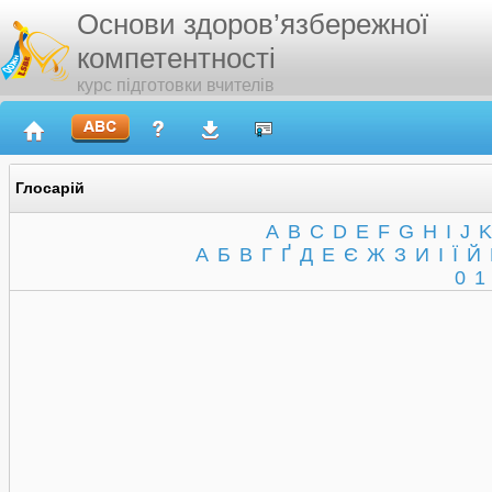
Основи здоров’язбережної
компетентності
курс підготовки вчителів
Глосарій
A
B
C
D
E
F
G
H
I
J
K
А
Б
В
Г
Ґ
Д
Е
Є
Ж
З
И
І
Ї
Й
0
1