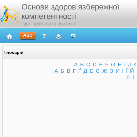
Основи здоров’язбережної
компетентності
курс підготовки вчителів
Глосарій
A
B
C
D
E
F
G
H
I
J
K
А
Б
В
Г
Ґ
Д
Е
Є
Ж
З
И
І
Ї
Й
0
1