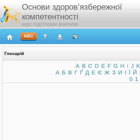
Основи здоров’язбережної
компетентності
курс підготовки вчителів
Глосарій
A
B
C
D
E
F
G
H
I
J
K
А
Б
В
Г
Ґ
Д
Е
Є
Ж
З
И
І
Ї
Й
0
1