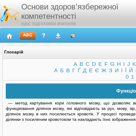
Основи здоров’язбережної
компетентності
курс підготовки вчителів
Глосарій
A
B
C
D
E
F
G
H
I
J
K
А
Б
В
Г
Ґ
Д
Е
Є
Ж
З
И
І
Ї
Й
0
1
Функці
— метод картування кори головного мозку, що дозволяє виз
функціювання ділянок мозку, які відповідають за рух, мову, зі
ділянок мозку в них посилюється кровотік. У процесі провед
ділянки з посиленим кровотоком та накладають їхнє зображення